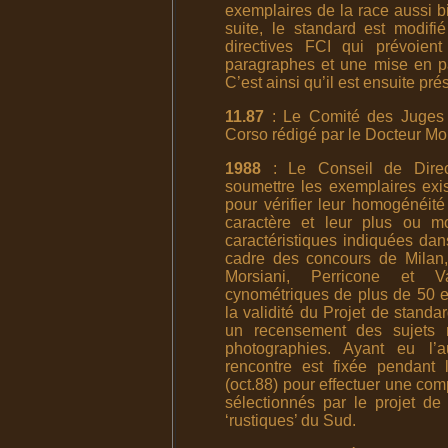
exemplaires de la race aussi b
suite, le standard est modifi
directives FCI qui prévoient
paragraphes et une mise en pa
C’est ainsi qu’il est ensuite p
11.87
: Le Comité des Juges 
Corso rédigé par le Docteur Mor
1988
: Le Conseil de Direc
soumettre les exemplaires exis
pour vérifier leur homogénéité
caractère et leur plus ou m
caractéristiques indiquées dan
cadre des concours de Milan, 
Morsiani, Perricone et V
cynométriques de plus de 50 e
la validité du Projet de stand
un recensement des sujets 
photographies. Ayant eu l’a
rencontre est fixée pendant 
(oct.88) pour effectuer une com
sélectionnés par le projet d
‘rustiques’ du Sud.