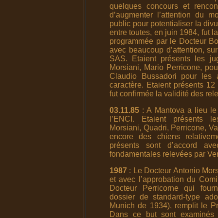
quelques concours et rencontr
d’augmenter l’attention du m
public pour potentialiser la div
entre toutes, en juin 1984, fut 
programmée par le Docteur Bone
avec beaucoup d’attention, sur
SAS. Etaient présents les ju
Morsiani, Mario Perricone, po
Claudio Bussadori pour les a
caractère. Etaient présents 12
fut confirmée la validité des re
03.11.85
: A Mantova a lieu le 
l’ENCI. Etaient présents le
Morsiani, Quadri, Perricone, Va
encore des chiens relativem
présents sont d’accord ave
fondamentales relevées par Ven
1987
: Le Docteur Antonio Mors
et avec l’approbation du Comi
Docteur Perricorne qui four
dossier de standard-type ad
Munich de 1934), remplit le Pr
Dans ce but sont examinés 