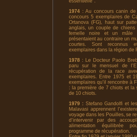
essentielle".
1974
: Au concours canin de 
concours 5 exemplaires de Ca
Ortanova (FG), haut sur patt
anglais, un couple de chiens 
femelle noire et un mâle 
présentaient au contraire un mu
courtes. Sont reconnus e
exemplaires dans la région de 
1978
: Le Docteur Paolo Breb
paru sur le mensuel de l’
récupération de la race av
exemplaires. Entre 1975 et 1
exemplaires qu’il rencontre à 
: la première de 7 chiots et la
de 10 chiots.
1979 :
Stefano Gandolfi et les
Malavasi apprennent l’existe
voyage dans les Pouilles, se r
d’intervenir par des accou
alimentation équilibrée p
programme de récupération.
Entre fin 1979 et janvier 1980 s