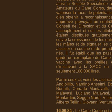
ainsi la Société Spécialisée
Amateurs du Cane Corso, dan
valoriser la race, de potentialis
d’en obtenir la reconnaissance
approuvé prévoyait un contrô
Conseil de Direction et du C
accouplement et sur les attrib
étaient distribués gratuitem
suivre la croissance, de les entr
les mâles et de signaler les c
assister en couche et de prendr
nés. Il fut établi que les pas
garde un exemplaire de Cane C
vacciné avec les oreilles
s’inscrivant à la SACC en 
seulement 100 000 lires.
Parmi ceux-ci, voici les associ
Angiolillo, Nardino Anselmi, D
Bonatti, Corrado Montavalli, 
Malavasi, Luciano Malavasi,
Monfardini, Seggio Nardi, Vittori
Alberto Tellini, Giovanni Ventur
16.06.84
: Le Cane Corso est p