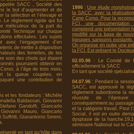
 appelée SACC , Société des
1996
:
Une étude morphologiq
s le but d’augmenter et de
la SACC, avec la réalisatio
er la sélection et l’élevage et
Cane Corso. Pour la reconna
. Le règlement rigide qui fut
FCI, une documentation d
le méticuleux de la part du
comprend une présentation hi
omité Technique sur chaque
modifié sur la base de nouv
utions effectuées. Les sujets
lignages sanguins existants, 
ent avec l’engagement d’en
On organise en outre une pré
etenir, de mettre à disposition
la FCI. Est présent le Docteu
haleurs des femelles, de les
e soin des chiots qui étaient
02.05.96
: Le Comité de Di
sionnés pourraient obtenir en
officiellement la SACC
orso, à l’âge de trois mois,
En tant que société spécialisé
 et la queue coupées, en
payant une contribution de
04.07.96
: Pendant la sessio
SACC, est approuvé le règ
règlement subordonne la recti
és et les fondateurs : Michèle
réussite de l’épreuve
onatella Baldassari, Giovanni
conséquemment au passage d
Stefano Gandolfi, Giancarlo
et la catégorie travail. Pour 
 Giovanni Mauro, Giancarlo
Social, il est en outre dem
 Suffritti, Gianantonio Sereni,
dysplasie de la hanche.19.
a.
séminaire National sur le Ca
résenté en tant qu’hôte dans