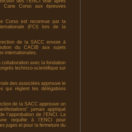
ection des l’ENCI vote après
 du Cane Corso aux épreuves
 Corso est reconnue par la
ternationale (FCI) lors de la
rection de la SACC envoie à
ibution du CACIB aux sujets
s internationales.
collaboration avec la fondation
ongrès technico-scientifique sur
rale des associées approuve le
s qui règlent les délégations
rection de la SACC approuve un
nifestations" jamais appliqué
de l’approbation de l’ENCI. La
ne requête à l’ENCI pour
les juges et pour la fermeture du