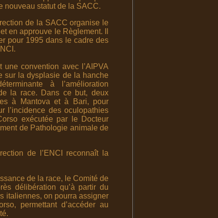
le nouveau statut de la SACC.
rection de la SACC organise le
et en approuve le Règlement. Il
er pour 1995 dans le cadre des
ENCI.
 une convention avec l’AIPVA
e sur la dysplasie de la hanche
terminante à l’amélioration
de la race. Dans ce but, deux
ées à Mantova et à Bari, pour
r l’incidence des oculopathies
Corso exécutée par le Docteur
ement de Pathologie animale de
ection de l’ENCI reconnaît la
issance de la race, le Comité de
rès délibération qu’à partir du
s italiennes, on pourra assigner
so, permettant d’accéder au
té.