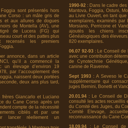
1990-92
: Dans le cadre des 
Foggia sont présentés hors
Mantova, Foggia, Ostuni, Mor
ne Corso : un mâle gris de
au Livre Ouvert, en tant qu
es et aux allures de dogues
exemplaires, examinés par 
noirs de Montella (AV), une
Morsiano, Perricone et Vand
tigré de Lucera (FG) qui
ajoutés les chiens inscr
seau court et des pattes plus
Généalogiques des éleveurs, 
t recensés les premiers
820 exemplaires.
Foggia.
06.07 92-93
: Le Conseil de 
er annonce, dans un article
avec une contribution déterm
ENCI, qu’il a commencé la
de Cynotechnie Génétique,
ec un élevage d’environ 19
canine de Ravenne.
978, par l’accouplement des
Sept 1993
: A Seveso le C
Foggia, naissent deux portées
supplémentaire qui consac
 seconde, deux ans plus tard,
juges Bernini, Bonetti et Van
20.01.94
: Le Conseil de Di
 frères Giancarlo et Luciano
consulté les actes recueillis 
nce du Cane Corso après un
du Comité des Juges, du Com
endent compte de la nécessité
Comité Elevage, accueill
plements ciblés et par une
reconnaissance du Cane Corso
our lancer réellement un
18.09.94
: Le Conseil de 
ont transférés à Mantova trois