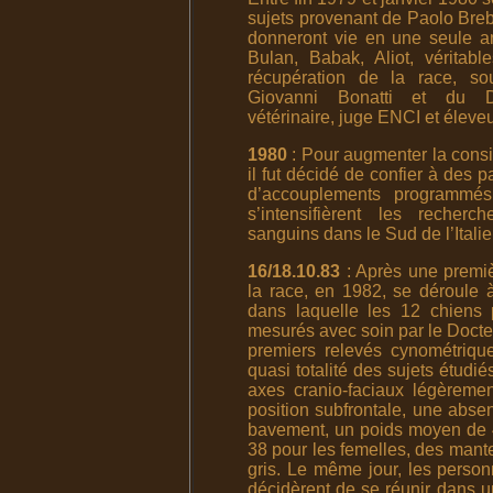
sujets provenant de Paolo Brebe
donneront vie en une seule an
Bulan, Babak, Aliot, véritab
récupération de la race, so
Giovanni Bonatti et du D
vétérinaire, juge ENCI et élev
1980
: Pour augmenter la consi
il fut décidé de confier à des 
d’accouplements programm
s’intensifièrent les reche
sanguins dans le Sud de l’Italie
16/18.10.83
: Après une premiè
la race, en 1982, se déroule 
dans laquelle les 12 chiens 
mesurés avec soin par le Docteu
premiers relevés cynométriqu
quasi totalité des sujets étudi
axes cranio-faciaux légèreme
position subfrontale, une abse
bavement, un poids moyen de 4
38 pour les femelles, des mantea
gris. Le même jour, les person
décidèrent de se réunir dans u