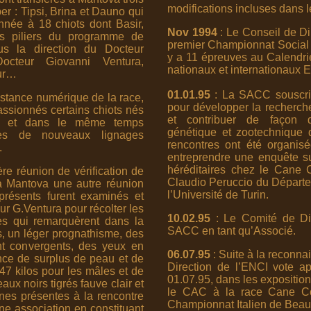
modifications incluses dans 
r : Tipsi, Brina et Dauno qui
née à 18 chiots dont Basir,
Nov 1994
: Le Conseil de Di
les piliers du programme de
premier Championnat Social 
us la direction du Docteur
y a 11 épreuves au Calendri
octeur Giovanni Ventura,
nationaux et internationaux 
eur…
01.01.95
: La SACC souscrit
stance numérique de la race,
pour développer la recherch
passionnés certains chiots nés
et contribuer de façon dé
és et dans le même temps
génétique et zootechnique 
rches de nouveaux lignages
rencontres ont été organis
.
entreprendre une enquête su
héréditaires chez le Cane 
re réunion de vérification de
Claudio Peruccio du Départ
à Mantova une autre réunion
l’Université de Turin.
présents furent examinés et
r G.Ventura pour récolter les
10.02.95
: Le Comité de Dir
es qui remarquèrent dans la
SACC en tant qu’Associé.
és, un léger prognathisme, des
nt convergents, des yeux en
06.07.95
: Suite à la reconna
nce de surplus de peau et de
Direction de l’ENCI vote ap
7 kilos pour les mâles et de
01.07.95, dans les exposition
ux noirs tigrés fauve clair et
le CAC à la race Cane Cor
nes présentes à la rencontre
Championnat Italien de Beau
ne association en constituant