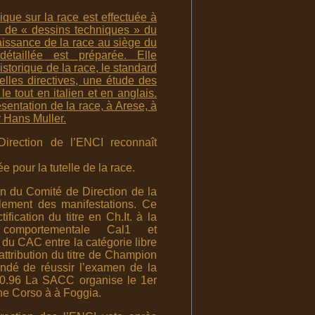
ue sur la race est effectuée à
n de « dessins techniques » du
issance de la race au siège du
étaillée est préparée. Elle
storique de la race, le standard
elles directives, une étude des
le tout en italien et en anglais.
sentation de la race, à Arese, à
r Hans Muller.
rection de l’ENCI reconnaît
e pour la tutelle de la race.
n du Comité de Direction de la
lement des manifestations. Ce
fication du titre en Ch.It. à la
 comportementale Cal1 et
u CAC entre la catégorie libre
l’attribution du titre de Champion
andé de réussir l’examen de la
10.96 La SACC organise le 1er
ne Corso à à Foggia.