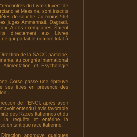
"rencontres du Livre Ouvert" de
ciano et Messina, sont inscrits
e têtes de souche, au moins 563
les juges Ammannati, Dagradi,
oni. A ces exemplaires étaient
its directement aux Livres
ce qui portait le nombre total à
Direction de la SACC participe,
inante, au congrès International
 Alimentation et Psychologie
ane Corso passe une épreuve
re ses titres en présence des
doni.
rection de l’ENCI, après avoir
et avoir entendu l’avis favorable
ité des Races Italiennes et du
e la requête et entérine la
 en tant que race Italienne.
Direction approuve quelques