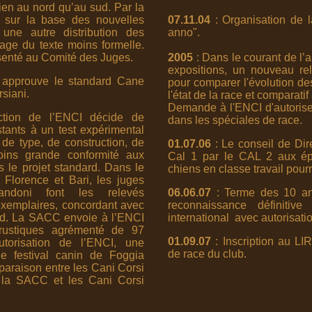
ien au nord qu’au sud. Par la
é sur la base des nouvelles
07.11.04
: Organisation de l
 une autre distribution des
anno".
ge du texte moins formelle.
résenté au Comité des Juges.
2005
: Dans le courant de l’a
expositions, un nouveau re
approuve le standard Cane
pour comparer l'évolution de
siani.
l'état de la race et comparatif
Demande à l'ENCI d'autoriser
tion de l’ENCI décide de
dans les spéciales de race.
tants à un test expérimental
 de type, de construction, de
01.07.06
: Le conseil de Di
oins grande conformité aux
Cal 1 par le CAL 2 aux épr
s le projet standard. Dans le
chiens en classe travail pou
Florence et Bari, les juges
andoni font les relevés
06.06.07
: Terme des 10 ans 
xemplaires, concordant avec
reconnaissance définiti
ard. La SACC envoie à l’ENCI
international avec autorisat
rustiques agrémenté de 97
01.09.07
: Inscription au LI
utorisation de l’ENCI, une
de race du club.
le festival canin de Foggia
paraison entre les Cani Corsi
e la SACC et les Cani Corsi