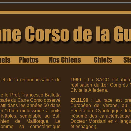
 et de la reconnaissance du
1990
: La SACC collabore
réalisation du 1er Congrès
Civitella Alfedena.
e le Prof. Francesco Ballotta
n parle du Cane Corso observé
25.11.90
: La race est pré
natti dans les années 50 dans
Européen de Verone, au 
un "chien molossoïde à poils
Fédération Cynologique Int
e Nâples, semblable au Bull
‘résumé des caractéristiqu
chien de Maillorque. Le
Docteur Morsiani en 4 langu
comme sa caractéristique
et espagnol).