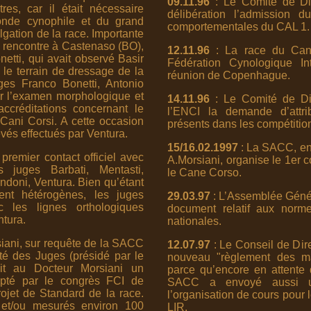
09.11.96
: Le Comité de Dir
es, car il était nécessaire
délibération l’admission
onde cynophile et du grand
comportementales du CAL 1.
ulgation de la race. Importante
la rencontre à Castenaso (BO),
12.11.96
: La race du Cane
tti, qui avait observé Basir
Fédération Cynologique In
 le terrain de dressage de la
réunion de Copenhague.
ges Franco Bonetti, Antonio
ur l’examen morphologique et
14.11.96
: Le Comité de Di
ccréditations concernant le
l’ENCI la demande d’attr
 Cani Corsi. A cette occasion
présents dans les compétition
levés effectués par Ventura.
15/16.02.1997
: La SACC, en 
premier contact officiel avec
A.Morsiani, organise le 1er c
s juges Barbati, Mentasti,
le Cane Corso.
ndoni, Ventura. Bien qu’étant
ent hétérogènes, les juges
29.03.97
: L’Assemblée Géné
c les lignes orthologiques
document relatif aux norme
tura.
nationales.
iani, sur requête de la SACC
12.07.97
: Le Conseil de Di
té des Juges (présidé par le
nouveau "règlement des ma
nit au Docteur Morsiani un
parce qu’encore en attente 
opté par le congrès FCI de
SACC a envoyé aussi u
ojet de Standard de la race.
l’organisation de cours pour 
et/ou mesurés environ 100
LIR.